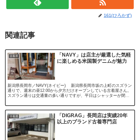
161(ひろかず)
関連記事
「NAVY」は店主が厳選した気軽
古着屋
に楽しめる米国製デニムが魅力
新潟県長岡市／NAVY(ネイビー) 新潟県長岡市坂の上町のスズラン
通りで、週末の昼12:00から夕方だけオープンしている古着屋さん。
スズラン通りは交通量の多い通りですが、平日はシャッターが閉ま
っていて、目に留まりにくく勿体ないお店です。と...
「DIGRAG」長岡店は実績20年
古着屋
以上のブランド古着専門店