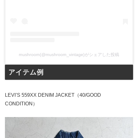
mushroom(@mushroom_vintage)がシェアした投稿
アイテム例
LEVI’S 559XX DENIM JACKET（40/GOOD
CONDITION）