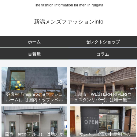
The fashion information for men in Niigata
新潟メンズファッションinfo
ホーム
セレクトショップ
古着屋
コラム
弥彦村「mushroom(マッシュ
上越市「WESTERN RIVER(ウ
ルーム)」は国内トップレベル
ェスタンリバー)」は唯一無二
のヴィンテージ古着屋【オーナ
のバイカーズファッション
ーが米国で厳選買い付け】
燕市「arco(アルコ)」は地方か
【オシャレで安い】新潟市の