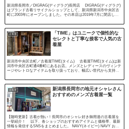
新潟県長岡市／DIGRAG(ディグラグ)長岡店 DIGRAG(ディグラグ)
はブランド古着リサイクルショップとして、新潟県新潟市中央区古
町に2003年にオープンしました。その本店は2019年7月に閉店し、
現在は新潟県内で2店舗（長岡店、上越...
「TIME」はユニークで個性的な
古着屋
セレクトと丁寧な接客で人気の古
着屋
新潟市中央区古町／古着屋TIME(タイム) 古着屋TIME(タイム)は新
潟市中央区古町通4番町にあるお店。メンズとレディースのヴィンテ
ージやレトロなアイテムを取り扱っており、幅広い世代から支持を
受けています。そのことはTIME(タイム)の...
新潟県長岡市の地元オシャレさん
古着屋
おすすめのメンズ古着屋一覧
【随時更新】古着が熱い！長岡市のオシャレ好き御用達の古着屋を
一挙紹介！ 以下、各ショップのおすすめアイテムと価格帯、最新
情報を発信するSNSをまとめました。 NAVY(ネイビー) NAVY おす