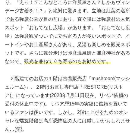
り、「えっ！？こんなところに洋服屋さん？しかもヴィン
テージ古着を！？」と絶対に驚きます。立地は紅葉の名所
である弥彦公園が目の前にあり、直ぐ隣には弥彦村の人気
スポット「おもてなし広場」があります。「おもてなし広
場」は弥彦観光ついでに立ち寄る人が多いスポットで、イ
ートインやお土産屋さんがあり、足湯も楽しめる観光スポ
ットです。さらに数分歩けば弥彦温泉街と彌彦神社がある
なので、
観光
を兼ねて立ち寄るのもお勧めです。
２階建てのお店の１階は古着販売店「mushroom(マッシ
ュルーム)」、２階はお直し専門店「RESTORE(リスト
ア)」になっています(2023年7月11日現在、リペア依頼の
受付の休止中です)。リペア歴15年の実績に信頼を置いて
いるファンは多いです。しかし、2階に上がるためのオシ
ャレな螺旋階段は高所恐怖症の人には厳しいかもしれませ
ん…(笑)。