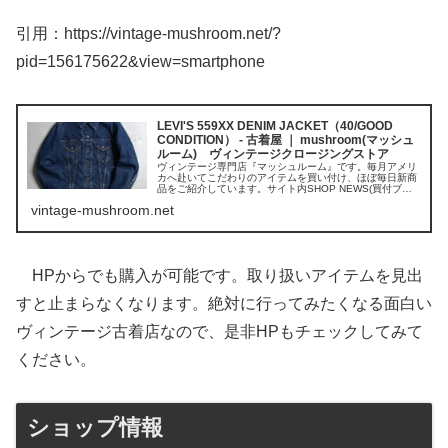
引用：https://vintage-mushroom.net/?
pid=156175622&view=smartphone
LEVI'S 559XX DENIM JACKET（40/GOOD
CONDITION） - 古着屋 ｜ mushroom(マッシュ
ルーム) ヴィンテージクロージングストア
ヴィンテージ専門店『マッシュルーム』です。毎月アメリ
カへ赴いてこだわりのアイテムを買い付け、ほぼ毎日新商
品をご紹介しています。サイト内SHOP NEWS(買付ブロ
グ)にて新着情報を掲載中。リペアやトレード、買い取りも
vintage-mushroom.net
お気軽にお問い合わせ下さい。
HPからでも購入が可能です。取り扱いアイテムを見出
すと止まらなくなります。絶対に行ってみたくなる面白い
ヴィンテージ古着店なので、是非HPもチェックしてみて
ください。
ショップ情報