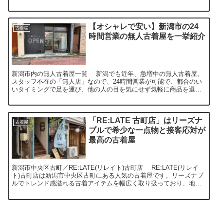
すめアイテム／デニム、スウェット、グラフィッ...
【オシャレで安い】新潟市の24
古着屋
時間営業の無人古着屋を一挙紹介
新潟市内の無人古着屋一覧 新潟でも近年、急増中の無人古着屋。
スタッフ不在の「無人店」なので、24時間営業が可能で、都合のい
いタイミングで足を運び、他の人の目を気にせず気軽に商品を選ぶ
ことができます。 以下に新潟市内の無人古着屋をまとめて...
「RE:LATE 古町店」はリーズナ
古着屋
ブルで希少な一点物と接客応対が
最高の古着屋
新潟市中央区古町／RE:LATE(リレイト)古町店 RE:LATE(リレイ
ト)古町店は新潟市中央区古町にある人気の古着屋です。リーズナブ
ルでトレンド感溢れる古着アイテムを幅広く取り扱っており、地元
のファッション愛好家からの支持を受けていま...