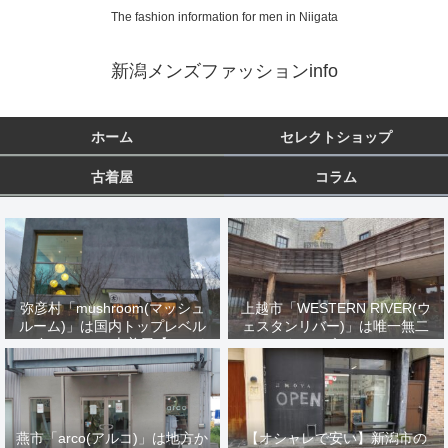
The fashion information for men in Niigata
新潟メンズファッションinfo
ホーム
セレクトショップ
古着屋
コラム
弥彦村「mushroom(マッシュ
上越市「WESTERN RIVER(ウ
ルーム)」は国内トップレベル
ェスタンリバー)」は唯一無二
のヴィンテージ古着屋【オーナ
のバイカーズファッション
ーが米国で厳選買い付け】
燕市「arco(アルコ)」は地方か
【オシャレで安い】新潟市の