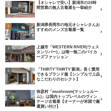
【オシャレで安い】新潟市の24時
間営業の無人古着屋を一挙紹介
新潟県長岡市の地元オシャレさんお
すすめのメンズ古着屋一覧
上越市「WESTERN RIVER(ウェス
タンリバー)」は唯一無二のバイカ
ーズファッション
「THIRTY’THIRTY’新潟」長く愛用
できるブランド服【シンプルで上品
なこだわりのセレクト】
弥彦村「mushroom(マッシュルー
ム)」は国内トップレベルのヴィン
テージ古着屋【オーナーが米国で厳
選買い付け】