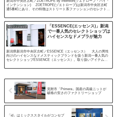
新潟市中央区古町／ZOETROPE by Intention(ゾエトロープ・バイ・
インテンション) ZOETROPE(ゾエトロープ)は新潟市中央区古町
通5番町にあり、その特徴はストリート系ファッションのセレクト。
ストリートファッション...
「ESSENCE(エッセンス)」新潟
セレクトショップ
で一番人気のセレクトショップは
ハイセンスなドメブラが魅力
新潟県新潟市中央区古町／ESSENCE（エッセンス） 大人の男性
向けのハイセンスなドメスティックブランドを扱う新潟一番人気の
セレクトショップESSENCE（エッセンス）。取り扱いアイテムは
メンズのみで、ドメスティックブランド（国内発ブラン...
見附市「Primera」国産の高級ニットが
破格の安さのファクトリーショップ
「id」はミックススタイルがコンセプ