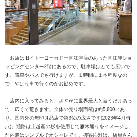
お店は旧イトーヨーカドー直江津店のあった直江津ショ
ッピングセンター2階にあるので、駐車場はとても広いで
す。電車やバスでも行けますが、１時間に１本程度なの
で、やはり車で行くのがお勧めです。
店内に入ってみると、さすがに世界最大と言うだけあっ
て、広くて驚きます。全体の売り場面積は約5,800㎡あ
り、国内外の無印良品店で第3位の広さです(2023年4月時
点)。通路は上越産の杉を使用して雁木通りをイメージし
た内装はシンプルでオシャレです。接客応対は、店員さん