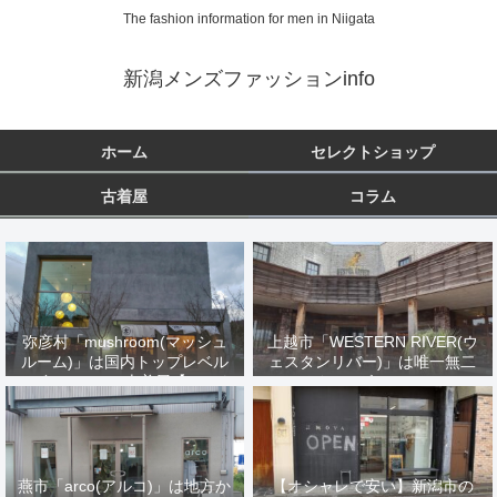
The fashion information for men in Niigata
新潟メンズファッションinfo
ホーム
セレクトショップ
古着屋
コラム
弥彦村「mushroom(マッシュ
上越市「WESTERN RIVER(ウ
ルーム)」は国内トップレベル
ェスタンリバー)」は唯一無二
のヴィンテージ古着屋【オーナ
のバイカーズファッション
ーが米国で厳選買い付け】
燕市「arco(アルコ)」は地方か
【オシャレで安い】新潟市の