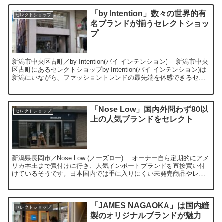
「by Intention」数々の世界的有
セレクトショップ
名ブランドが揃うセレクトショッ
プ
新潟市中央区古町／by Intention(バイ インテンション) 新潟市中央
区古町にあるセレクトショップby Intention(バイ インテンション)は
新潟にいながら、ファッショントレンドの最先端を体感できるセレ
クトショップです。これ...
「Nose Low」国内外問わず80以
セレクトショップ
上の人気ブランドをセレクト
新潟県長岡市／Nose Low (ノーズロー) オーナー自ら定期的にアメ
リカ本土まで買付けに行き、人気インポートブランドを直接買い付
けているそうです。日本国内では手に入りにくい未発売商品やレア
アイテムが並んでおり、取り扱いアイテムはそのア...
「JAMES NAGAOKA」は国内縫
セレクトショップ
製のオリジナルブランドが魅力